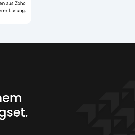
ten aus Zoho
rer Lösung.
inem
gset.