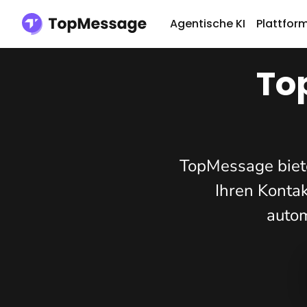
Agentische KI
Plattfor
To
TopMessage biete
Ihren Konta
autom