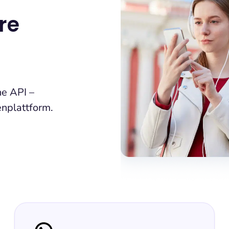
re
he API –
enplattform.