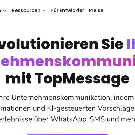
m
Ressourcen
Für Entwickler
Preise
volutionieren Sie
I
nehmenskommuni
mit TopMessage
 Ihre Unternehmenskommunikation, indem S
rmationen und KI-gesteuerten Vorschläge
rlebnisse über WhatsApp, SMS und mehr