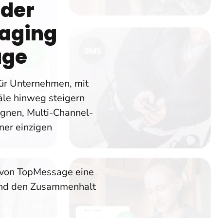
 der
saging
age
ür Unternehmen, mit
äle hinweg steigern
nen, Multi-Channel-
ner einzigen
 von TopMessage eine
 und den Zusammenhalt