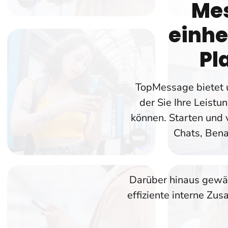
Mes
einhe
Pl
TopMessage bietet 
der Sie Ihre Leist
können. Starten un
Chats, Bena
Darüber hinaus gewä
effiziente interne Z