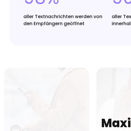
aller Textnachrichten werden von
aller T
den Empfängern geöffnet
innerha
Maxi