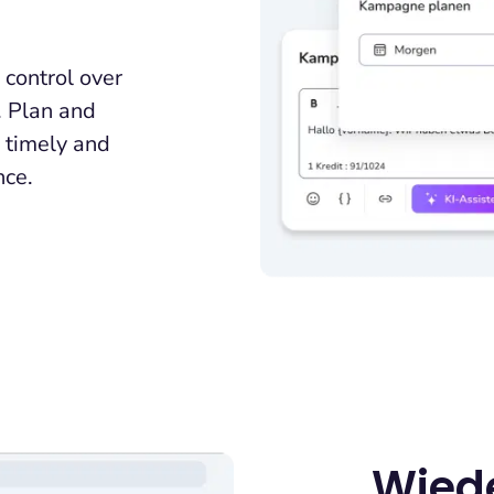
control over
. Plan and
 timely and
nce.
Wied