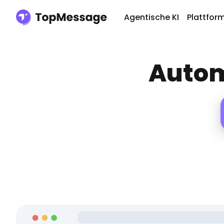
Agentische KI
Plattfor
Autom