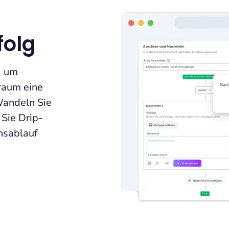
folg
, um
raum eine
Wandeln Sie
 Sie Drip-
nsablauf